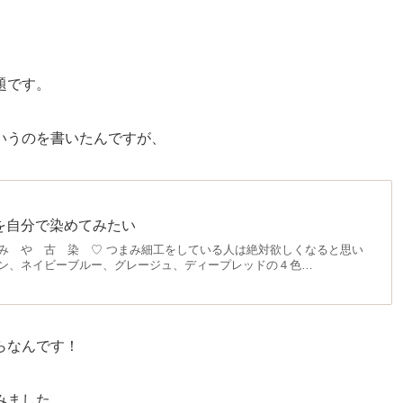
題です。
いうのを書いたんですが、
を自分で染めてみたい
 み や 古 染 ♡ つまみ細工をしている人は絶対欲しくなると思い
ーン、ネイビーブルー、グレージュ、ディープレッドの４色…
らなんです！
みました。