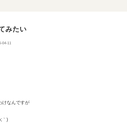
てみたい
5-04-11
わけなんですが
;｀)